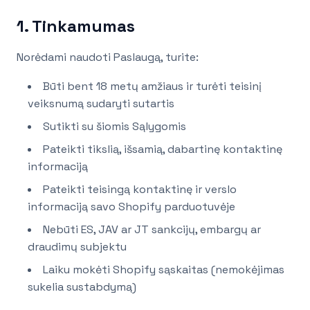
1. Tinkamumas
Norėdami naudoti Paslaugą, turite:
Būti bent 18 metų amžiaus ir turėti teisinį
veiksnumą sudaryti sutartis
Sutikti su šiomis Sąlygomis
Pateikti tikslią, išsamią, dabartinę kontaktinę
informaciją
Pateikti teisingą kontaktinę ir verslo
informaciją savo Shopify parduotuvėje
Nebūti ES, JAV ar JT sankcijų, embargų ar
draudimų subjektu
Laiku mokėti Shopify sąskaitas (nemokėjimas
sukelia sustabdymą)