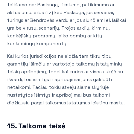
teikiamo per Paslaugą, tikslumo, patikimumo ar
aktualumo; arba (iv) kad Paslauga, jos serveriai,
turinys ar Bendrovės vardu ar jos siunčiami el. laiškai
yra be virusų, scenarijų, Trojos arklių, kirminų,
kenkėjiškų programų, laiko bombų ar kitų
kenksmingų komponentų.
Kai kurios jurisdikcijos neleidžia tam tikrų tipų
garantijų išimčių ar vartotojo taikomų įstatyminių
teisių apribojimų, todėl kai kurios ar visos aukščiau
išvardytos išimtys ir apribojimai jums gali būti
netaikomi. Tačiau tokiu atveju šiame skyriuje
nustatytos išimtys ir apribojimai bus taikomi
didžiausiu pagal taikomus įstatymus leistinu mastu.
15. Taikoma teisė