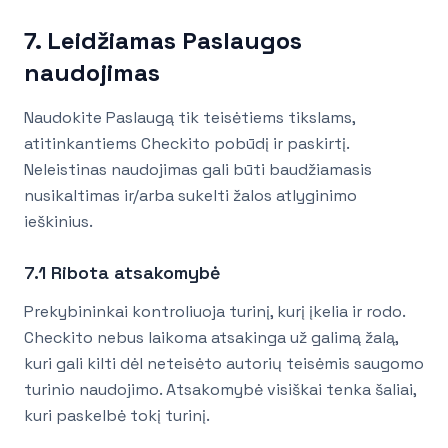
7. Leidžiamas Paslaugos
naudojimas
Naudokite Paslaugą tik teisėtiems tikslams,
atitinkantiems Checkito pobūdį ir paskirtį.
Neleistinas naudojimas gali būti baudžiamasis
nusikaltimas ir/arba sukelti žalos atlyginimo
ieškinius.
7.1 Ribota atsakomybė
Prekybininkai kontroliuoja turinį, kurį įkelia ir rodo.
Checkito nebus laikoma atsakinga už galimą žalą,
kuri gali kilti dėl neteisėto autorių teisėmis saugomo
turinio naudojimo. Atsakomybė visiškai tenka šaliai,
kuri paskelbė tokį turinį.