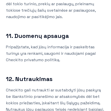
dėl tokio turinio, prekių ar paslaugų, prieinamų
tokiose trečiųjų šalių svetainėse ar paslaugose,
naudojimo ar pasitikėjimo jais.
11. Duomenų apsauga
Pripažįstate, kad jūsų informacija ir paskelbtas
turinys yra renkami, saugomi ir naudojami pagal
Checkito privatumo politiką.
12. Nutraukimas
Checkito gali nutraukti ar sustabdyti jūsų paskyrą
be išankstinio pranešimo ar atsakomybės dėl bet
kokios priežasties, įskaitant šių Sąlygų pažeidimą.
Nutraukus jūsų paslaugos teisės nedelsiant baigiasi.