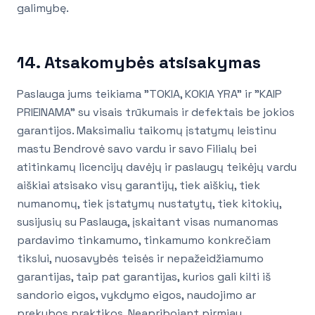
galimybę.
14. Atsakomybės atsisakymas
Paslauga jums teikiama "TOKIA, KOKIA YRA" ir "KAIP
PRIEINAMA" su visais trūkumais ir defektais be jokios
garantijos. Maksimaliu taikomų įstatymų leistinu
mastu Bendrovė savo vardu ir savo Filialų bei
atitinkamų licencijų davėjų ir paslaugų teikėjų vardu
aiškiai atsisako visų garantijų, tiek aiškių, tiek
numanomų, tiek įstatymų nustatytų, tiek kitokių,
susijusių su Paslauga, įskaitant visas numanomas
pardavimo tinkamumo, tinkamumo konkrečiam
tikslui, nuosavybės teisės ir nepažeidžiamumo
garantijas, taip pat garantijas, kurios gali kilti iš
sandorio eigos, vykdymo eigos, naudojimo ar
prekybos praktikos. Neapribojant pirmiau