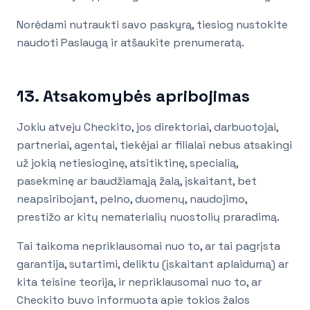
Norėdami nutraukti savo paskyrą, tiesiog nustokite
naudoti Paslaugą ir atšaukite prenumeratą.
13. Atsakomybės apribojimas
Jokiu atveju Checkito, jos direktoriai, darbuotojai,
partneriai, agentai, tiekėjai ar filialai nebus atsakingi
už jokią netiesioginę, atsitiktinę, specialią,
pasekminę ar baudžiamąją žalą, įskaitant, bet
neapsiribojant, pelno, duomenų, naudojimo,
prestižo ar kitų nematerialių nuostolių praradimą.
Tai taikoma nepriklausomai nuo to, ar tai pagrįsta
garantija, sutartimi, deliktu (įskaitant aplaidumą) ar
kita teisine teorija, ir nepriklausomai nuo to, ar
Checkito buvo informuota apie tokios žalos