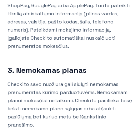
ShopPay, GooglePay arba ApplePay. Turite pateikti
tikslią atsiskaitymo informaciją (pilnas vardas,
adresas, valstija, pašto kodas, šalis, telefono
numeris). Pateikdami mokėjimo informaciją,
įgaliojate Checkito automatiškai nuskaičiuoti
prenumeratos mokesčius.
3. Nemokamas planas
Checkito savo nuožiūra gali siūlyti nemokamas
prenumeratas kūrimo parduotuvėms. Nemokamam
planui mokesčiai netaikomi. Checkito pasilieka teisę
keisti nemokamo plano sąlygas arba atšaukti
pasiūlymą bet kuriuo metu be išankstinio
pranešimo.