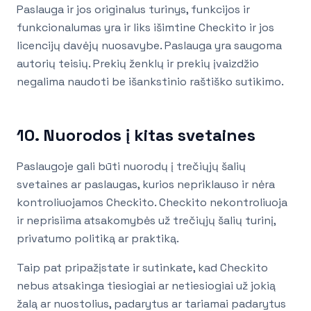
Paslauga ir jos originalus turinys, funkcijos ir
funkcionalumas yra ir liks išimtine Checkito ir jos
licencijų davėjų nuosavybe. Paslauga yra saugoma
autorių teisių. Prekių ženklų ir prekių įvaizdžio
negalima naudoti be išankstinio raštiško sutikimo.
10. Nuorodos į kitas svetaines
Paslaugoje gali būti nuorodų į trečiųjų šalių
svetaines ar paslaugas, kurios nepriklauso ir nėra
kontroliuojamos Checkito. Checkito nekontroliuoja
ir neprisiima atsakomybės už trečiųjų šalių turinį,
privatumo politiką ar praktiką.
Taip pat pripažįstate ir sutinkate, kad Checkito
nebus atsakinga tiesiogiai ar netiesiogiai už jokią
žalą ar nuostolius, padarytus ar tariamai padarytus