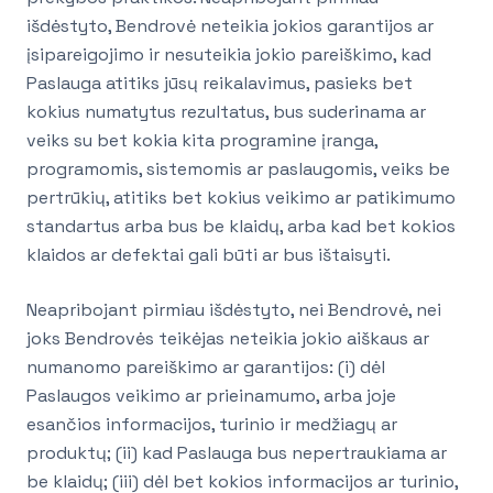
išdėstyto, Bendrovė neteikia jokios garantijos ar
įsipareigojimo ir nesuteikia jokio pareiškimo, kad
Paslauga atitiks jūsų reikalavimus, pasieks bet
kokius numatytus rezultatus, bus suderinama ar
veiks su bet kokia kita programine įranga,
programomis, sistemomis ar paslaugomis, veiks be
pertrūkių, atitiks bet kokius veikimo ar patikimumo
standartus arba bus be klaidų, arba kad bet kokios
klaidos ar defektai gali būti ar bus ištaisyti.
Neapribojant pirmiau išdėstyto, nei Bendrovė, nei
joks Bendrovės teikėjas neteikia jokio aiškaus ar
numanomo pareiškimo ar garantijos: (i) dėl
Paslaugos veikimo ar prieinamumo, arba joje
esančios informacijos, turinio ir medžiagų ar
produktų; (ii) kad Paslauga bus nepertraukiama ar
be klaidų; (iii) dėl bet kokios informacijos ar turinio,