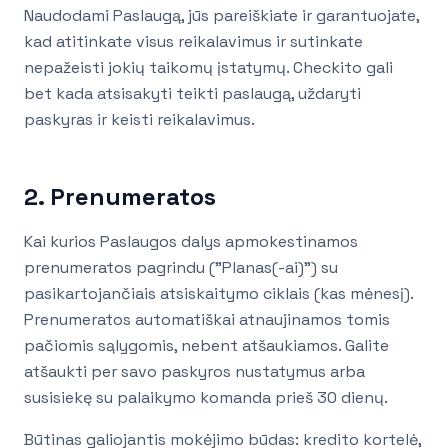
Naudodami Paslaugą, jūs pareiškiate ir garantuojate,
kad atitinkate visus reikalavimus ir sutinkate
nepažeisti jokių taikomų įstatymų. Checkito gali
bet kada atsisakyti teikti paslaugą, uždaryti
paskyras ir keisti reikalavimus.
2. Prenumeratos
Kai kurios Paslaugos dalys apmokestinamos
prenumeratos pagrindu ("Planas(-ai)") su
pasikartojančiais atsiskaitymo ciklais (kas mėnesį).
Prenumeratos automatiškai atnaujinamos tomis
pačiomis sąlygomis, nebent atšaukiamos. Galite
atšaukti per savo paskyros nustatymus arba
susisiekę su palaikymo komanda prieš 30 dienų.
Būtinas galiojantis mokėjimo būdas: kredito kortelė,