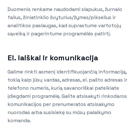
Duomenis renkame naudodami slapukus, žurnalo
failus, žiniatinklio švyturius/žymes/pikselius ir
analitikos paslaugas, kad suprastume vartotojų
sąveiką ir pagerintume programėlės patirtį.
El. laiškai ir komunikacija
Galime rinkti asmenį identifikuojančią informaciją,
tokią kaip jūsų vardas, adresas, el. pašto adresas ir
telefono numeris, kurią savanoriškai pateikiate
įdiegdami programėlę. Galite atsisakyti rinkodaros
komunikacijos per prenumeratos atsisakymo
nuorodas arba susisiekę su mūsų palaikymo
komanda.