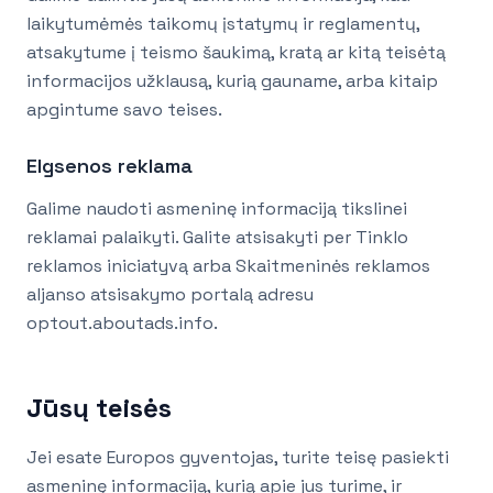
laikytumėmės taikomų įstatymų ir reglamentų,
atsakytume į teismo šaukimą, kratą ar kitą teisėtą
informacijos užklausą, kurią gauname, arba kitaip
apgintume savo teises.
Elgsenos reklama
Galime naudoti asmeninę informaciją tikslinei
reklamai palaikyti. Galite atsisakyti per Tinklo
reklamos iniciatyvą arba Skaitmeninės reklamos
aljanso atsisakymo portalą adresu
optout.aboutads.info.
Jūsų teisės
Jei esate Europos gyventojas, turite teisę pasiekti
asmeninę informaciją, kurią apie jus turime, ir