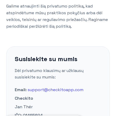
Galime atnaujinti šią privatumo politiką, kad
atspindėtume mūsų praktikos pokyčius arba dėl
veiklos, teisinių ar reguliavimo priežasčių. Raginame
periodiškai peržiūrėti šią politiką.
Susisiekite su mumis
Dėl privatumo klausimų ar užklausų
susisiekite su mumis:
Email:
support@checkitoapp.com
Checkito
Jan Thér
IČO:
01465694