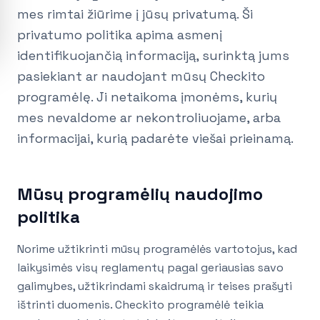
mes rimtai žiūrime į jūsų privatumą. Ši
privatumo politika apima asmenį
identifikuojančią informaciją, surinktą jums
pasiekiant ar naudojant mūsų Checkito
programėlę. Ji netaikoma įmonėms, kurių
mes nevaldome ar nekontroliuojame, arba
informacijai, kurią padarėte viešai prieinamą.
Mūsų programėlių naudojimo
politika
Norime užtikrinti mūsų programėlės vartotojus, kad
laikysimės visų reglamentų pagal geriausias savo
galimybes, užtikrindami skaidrumą ir teises prašyti
ištrinti duomenis. Checkito programėlė teikia