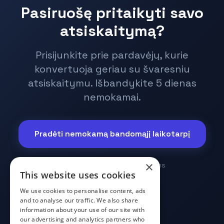
Pasiruošę pritaikyti savo
atsiskaitymą?
Prisijunkite prie pardavėjų, kurie
konvertuoja geriau su švaresniu
atsiskaitymu. Išbandykite 5 dienas
nemokamai.
Pradėti nemokamą bandomąjį laikotarpį
×
Turite klausimų? Rašykite mums
This website uses cookies
support@checkitoapp.com
We use cookies to personalise content, ads
and to analyse our traffic. We also share
information about your use of our site with
our advertising and analytics partners who