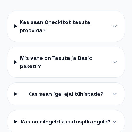
Kas saan Checkitot tasuta
proovida?
Mis vahe on Tasuta ja Basic
paketil?
Kas saan igal ajal tühistada?
Kas on mingeid kasutuspiiranguid?