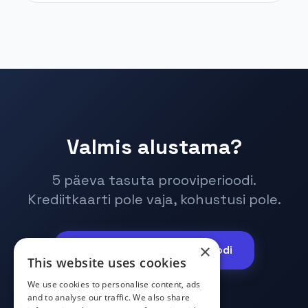
Valmis alustama?
5 päeva tasuta prooviperioodi.
Krediitkaarti pole vaja, kohustusi pole.
×
Alusta tasuta prooviperioodi
This website uses cookies
We use cookies to personalise content, ads
and to analyse our traffic. We also share