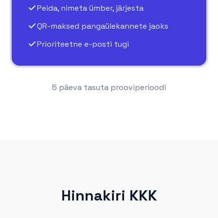
Peida, nimeta ümber, järjesta
QR-maksed pangaülekannete jaoks
Prioriteetne e-posti tugi
5 päeva tasuta prooviperioodi
Hinnakiri KKK