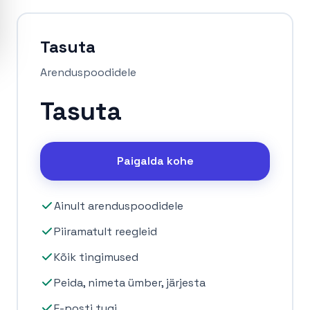
Tasuta
Arenduspoodidele
Tasuta
Paigalda kohe
Ainult arenduspoodidele
Piiramatult reegleid
Kõik tingimused
Peida, nimeta ümber, järjesta
E-posti tugi