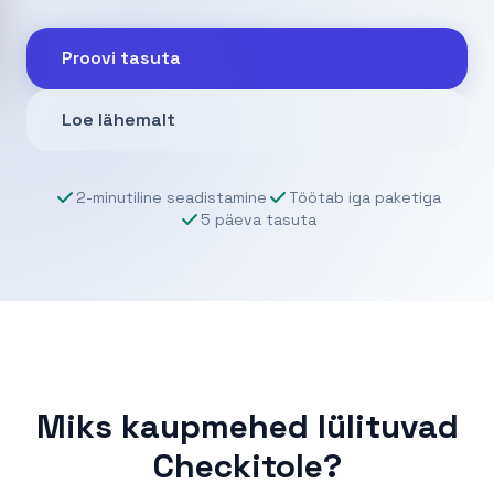
Proovi tasuta
Loe lähemalt
2-minutiline seadistamine
Töötab iga paketiga
5 päeva tasuta
Miks kaupmehed lülituvad
Checkitole?