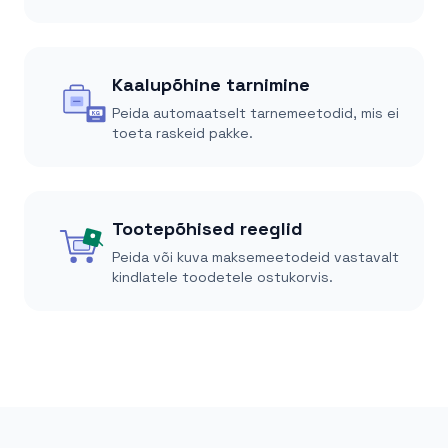
Kaalupõhine tarnimine
Peida automaatselt tarnemeetodid, mis ei
KG
toeta raskeid pakke.
Tootepõhised reeglid
Peida või kuva maksemeetodeid vastavalt
kindlatele toodetele ostukorvis.