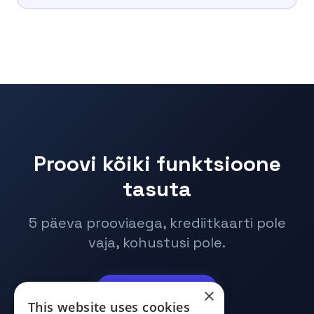
Proovi kõiki funktsioone
tasuta
5 päeva prooviaega, krediitkaarti pole
vaja, kohustusi pole.
×
Proovi tasuta
This website uses cookies