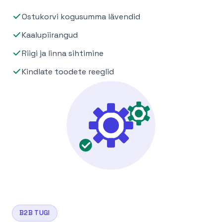
Ostukorvi kogusumma lävendid
Kaalupiirangud
Riigi ja linna sihtimine
Kindlate toodete reeglid
B2B TUGI