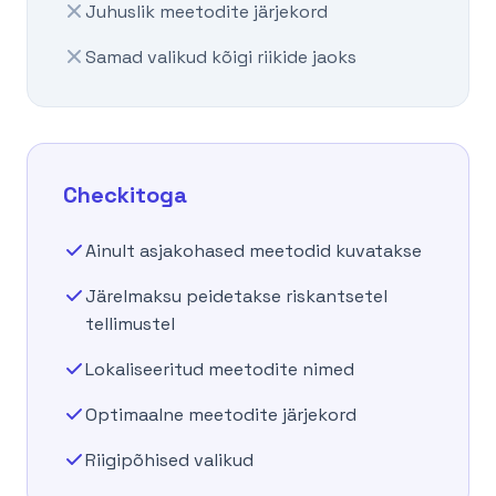
Juhuslik meetodite järjekord
Samad valikud kõigi riikide jaoks
Checkitoga
Ainult asjakohased meetodid kuvatakse
Järelmaksu peidetakse riskantsetel
tellimustel
Lokaliseeritud meetodite nimed
Optimaalne meetodite järjekord
Riigipõhised valikud