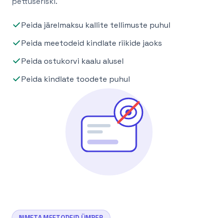
pettuseriski.
Peida järelmaksu kallite tellimuste puhul
Peida meetodeid kindlate riikide jaoks
Peida ostukorvi kaalu alusel
Peida kindlate toodete puhul
NIMETA MEETODEID ÜMBER