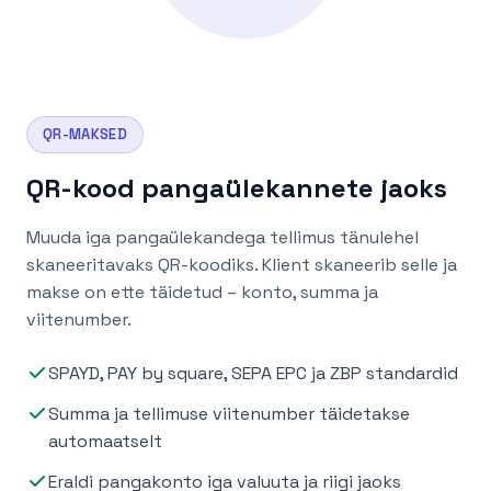
QR-MAKSED
QR-kood pangaülekannete jaoks
Muuda iga pangaülekandega tellimus tänulehel
skaneeritavaks QR-koodiks. Klient skaneerib selle ja
makse on ette täidetud – konto, summa ja
viitenumber.
SPAYD, PAY by square, SEPA EPC ja ZBP standardid
Summa ja tellimuse viitenumber täidetakse
automaatselt
Eraldi pangakonto iga valuuta ja riigi jaoks