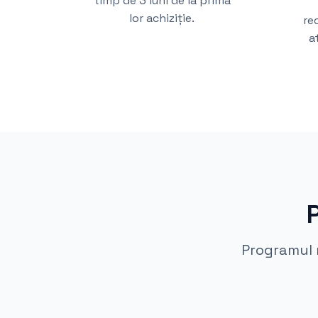
timp de 3 luni de la prima
lor achiziție.
re
a
Programul n