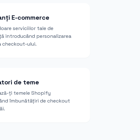
anți E-commerce
oare serviciilor tale de
ță introducând personalizarea
 checkout-ului.
atori de teme
ză-ți temele Shopify
nd îmbunătățiri de checkout
ăi.