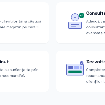
Consult
lienților tăi și câștigă
Adaugă val
are magazin pe care îl
consultan
avansată a
inut
Dezvolt
o cu audiența ta prin
Completea
au recomandări.
recomandâ
clienților t