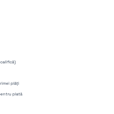
califică)
imei plăți
pentru plată