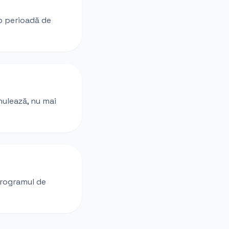
 o perioadă de
nulează, nu mai
programul de