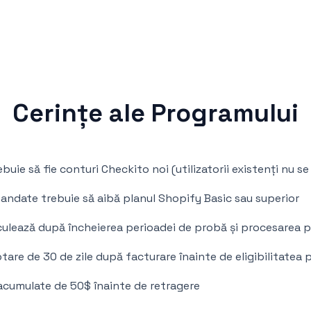
Cerințe ale Programului
uie să fie conturi Checkito noi (utilizatorii existenți nu se 
ndate trebuie să aibă planul Shopify Basic sau superior
culează după încheierea perioadei de probă și procesarea pr
are de 30 de zile după facturare înainte de eligibilitatea 
acumulate de 50$ înainte de retragere