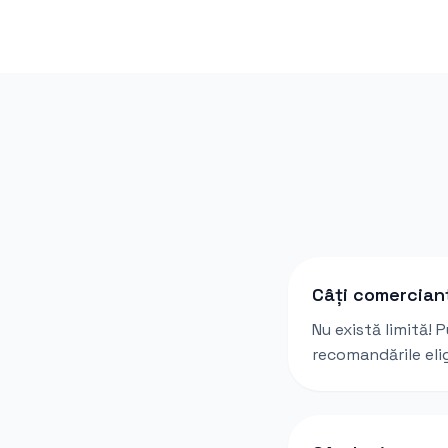
Câți comercian
Nu există limită! 
recomandările elig