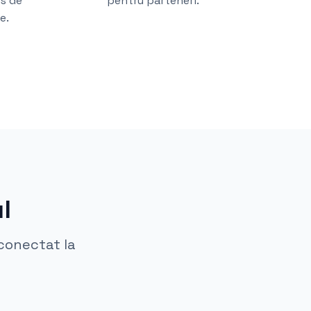
s de
pentru parteneri.
e.
l
 conectat la