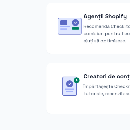
Agenții Shopify
Recomandă Checkito c
comision pentru fiec
ajuți să optimizeze.
Creatori de conț
Împărtășește Checkit
tutoriale, recenzii s