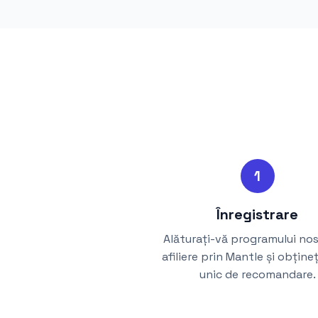
1
Înregistrare
Alăturați-vă programului no
afiliere prin Mantle și obțineț
unic de recomandare.