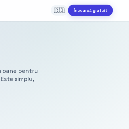
🇷🇴
Încearcă gratuit
.
isioane pentru
 Este simplu,