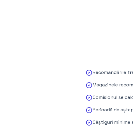
Recomandările treb
Magazinele recoma
Comisionul se cal
Perioadă de aștept
Câștiguri minime 