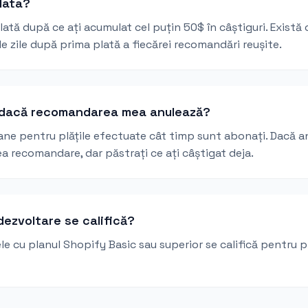
lata?
plată după ce ați acumulat cel puțin 50$ în câștiguri. Există
e zile după prima plată a fiecărei recomandări reușite.
 dacă recomandarea mea anulează?
ane pentru plățile efectuate cât timp sunt abonați. Dacă a
ea recomandare, dar păstrați ce ați câștigat deja.
ezvoltare se califică?
le cu planul Shopify Basic sau superior se califică pentru 