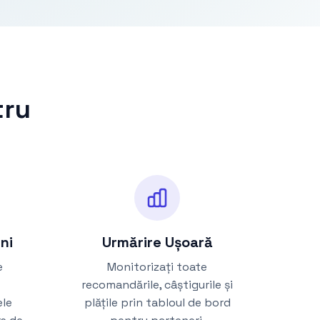
tru
ni
Urmărire Ușoară
e
Monitorizați toate
recomandările, câștigurile și
ele
plățile prin tabloul de bord