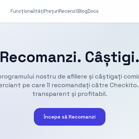
Funcționalități
Prețuri
Recenzii
Blog
Docs
Recomanzi. Câștigi
programului nostru de afiliere și câștigați com
rciant pe care îl recomandați către Checkito.
transparent și profitabil.
Începe să Recomanzi