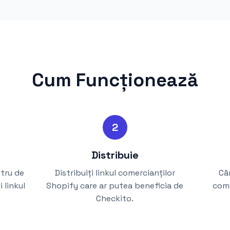
Cum Funcționează
2
Distribuie
stru de
Distribuiți linkul comercianților
Câ
i linkul
Shopify care ar putea beneficia de
comi
Checkito.