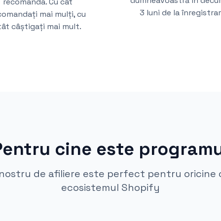
dumneavoastră în decur
recomanda. Cu cât
3 luni de la înregistrar
comandați mai mulți, cu
tât câștigați mai mult.
Pentru cine este programu
ostru de afiliere este perfect pentru oricine
ecosistemul Shopify