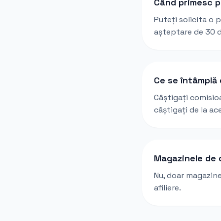
Când primesc p
Puteți solicita o 
așteptare de 30 d
Ce se întâmplă
Câștigați comisio
câștigați de la ac
Magazinele de d
Nu, doar magazine
afiliere.