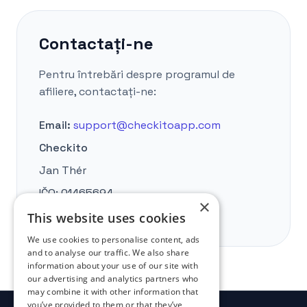
Contactați-ne
Pentru întrebări despre programul de
afiliere, contactați-ne:
Email:
support@checkitoapp.com
Checkito
Jan Thér
IČO:
01465694
×
DIČ:
CZ9010073479
This website uses cookies
We use cookies to personalise content, ads
and to analyse our traffic. We also share
information about your use of our site with
our advertising and analytics partners who
may combine it with other information that
you’ve provided to them or that they’ve