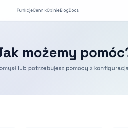
Funkcje
Cennik
Opinie
Blog
Docs
Jak możemy pomóc
omysł lub potrzebujesz pomocy z konfiguracją