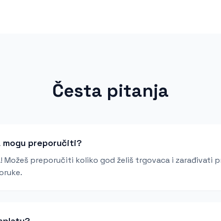
Česta pitanja
a mogu preporučiti?
 Možeš preporučiti koliko god želiš trgovaca i zarađivati pr
oruke.
splatu?