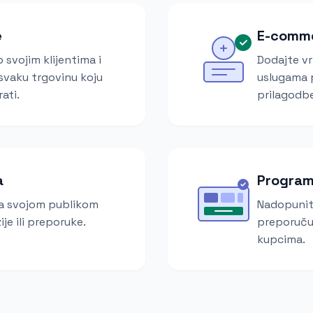
e
E-comme
 svojim klijentima i
Dodajte vr
 svaku trgovinu koju
uslugama 
ati.
prilagodbe
a
Program
sa svojom publikom
Nadopunit
ije ili preporuke.
preporučuj
kupcima.