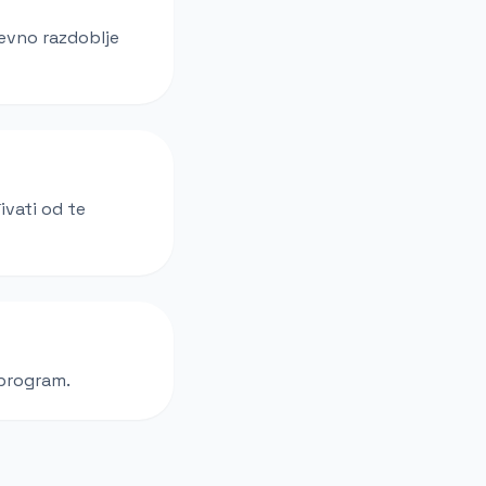
nevno razdoblje
ivati od te
 program.