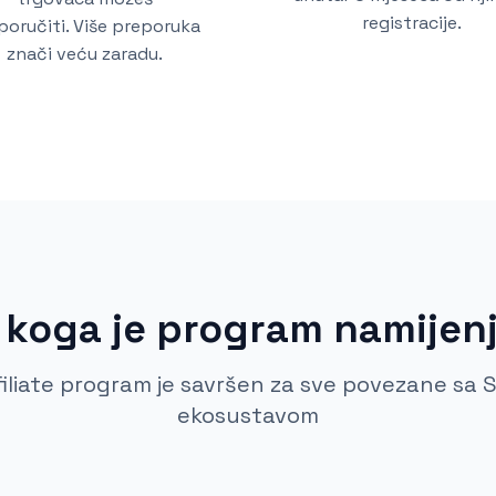
registracije.
poručiti. Više preporuka
znači veću zaradu.
 koga je program namijen
filiate program je savršen za sve povezane sa 
ekosustavom