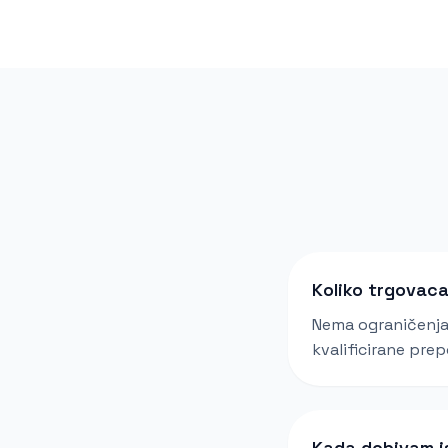
Koliko trgovac
Nema ograničenja!
kvalificirane prep
Kada dobivam i