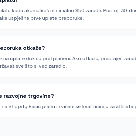
splatu kada akumuliraš minimalno $50 zarade. Postoji 30-d
ake uspješne prve uplate preporuke.
reporuka otkaže?
e na uplate dok su pretplaćeni. Ako otkažu, prestaješ zarađ
ržavaš sve što si već zaradio.
 se razvojne trgovine?
na Shopify Basic planu ili višem se kvalificiraju za affiliate