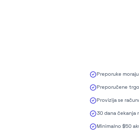
Preporuke moraju b
Preporučene trgovi
Provizija se raču
30 dana čekanja n
Minimalno $50 aku