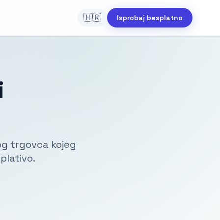
🇭🇷
Isprobaj besplatno
i
kog trgovca kojeg
plativo.