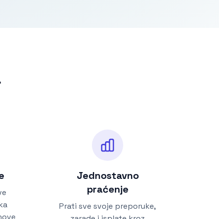
r
e
Jednostavno
praćenje
ve
ka
Prati sve svoje preporuke,
hove
zarade i isplate kroz