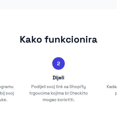
Kako funkcionira
2
Dijeli
rogramu
Podijeli svoj link sa Shopify
Kada
ij svoj
trgovcima kojima bi Checkito
p
uke.
mogao koristiti.