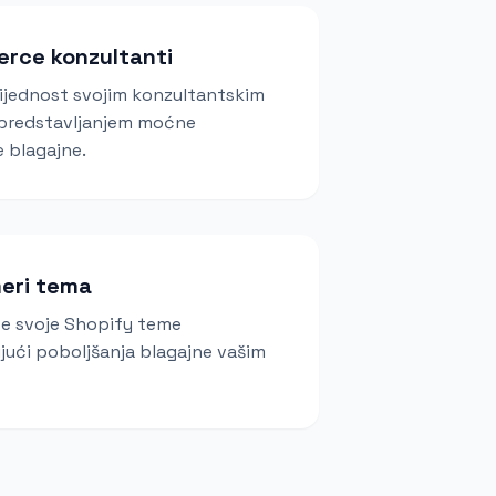
rce konzultanti
ijednost svojim konzultantskim
predstavljanjem moćne
 blagajne.
eri tema
e svoje Shopify teme
ući poboljšanja blagajne vašim