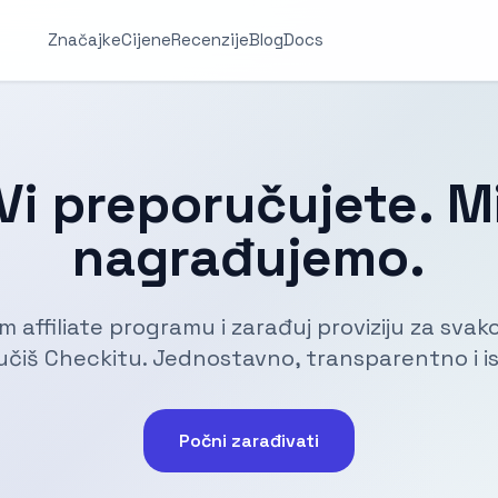
Značajke
Cijene
Recenzije
Blog
Docs
Vi preporučujete. M
nagrađujemo.
m affiliate programu i zarađuj proviziju za sva
čiš Checkitu. Jednostavno, transparentno i is
Počni zarađivati