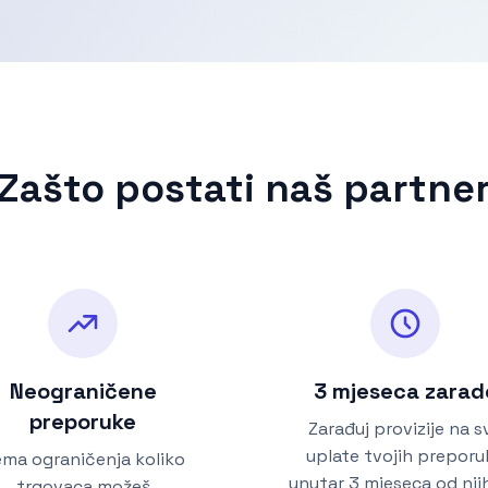
Zašto postati naš partne
Neograničene
3 mjeseca zarad
preporuke
Zarađuj provizije na s
uplate tvojih preporu
ma ograničenja koliko
unutar 3 mjeseca od nji
trgovaca možeš