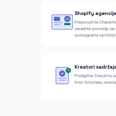
Shopify agencij
Preporučite Checkito
zaradite proviziju za
pomognete optimizir
Kreatori sadržaj
Podijelite Checkito 
kroz tutoriale, recenz