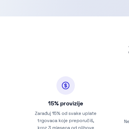
15% provizije
Zarađuj 15% od svake uplate
trgovaca koje preporučiš,
Ne
kroz 3 mjeseca od njihove