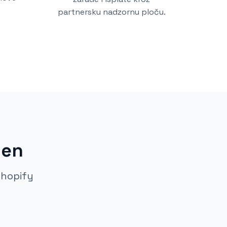
partnersku nadzornu ploču.
jen
Shopify