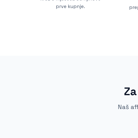
prve kupnje.
pre
Za
Naš af