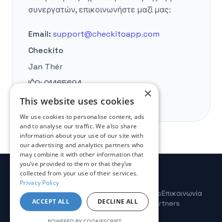
συνεργατών, επικοινωνήστε μαζί μας:
Email:
support@checkitoapp.com
Checkito
Jan Thér
IČO:
01465694
×
DIČ:
CZ9010073479
This website uses cookies
We use cookies to personalise content, ads
and to analyse our traffic. We also share
information about your use of our site with
our advertising and analytics partners who
may combine it with other information that
you’ve provided to them or that they’ve
collected from your use of their services.
Privacy Policy
Δυνατότητες
Τιμολόγηση
Κριτικές
Blog
Docs
Επικοινωνία
ACCEPT ALL
DECLINE ALL
Πολιτική Απορρήτου
Όροι Χρήσης
Partners
© 2025 checkitoapp.com
POWERED BY COOKIESCRIPT